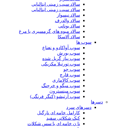
سالاد سیب زمینی ایتالیایی
سالاد سیب زمینی ایتالیایی
سالاد نیسواز
سالاد والدرف
سالاد یونانی
سالاد میوه های گرمسیری با مرغ
سالاد آلاسکا
سوپ ها
سوپ آواکادو و نعناع
سوپ بورش
سوپ پیاز گریل شده
سوپ تورتیلا مکزیکی
سوپ جو
سوپ قارچ
سوپ کالاماری
سوپ میگو و خرچنگ
سوپ مینسترون
سوپ آرتیشو (کنگر فرنگی)
دسرها
دسرهای سرد
کارامل خامه ای نارگیل
کیک شکلاتی سفید
نا ن خامه ای با سس شکلات