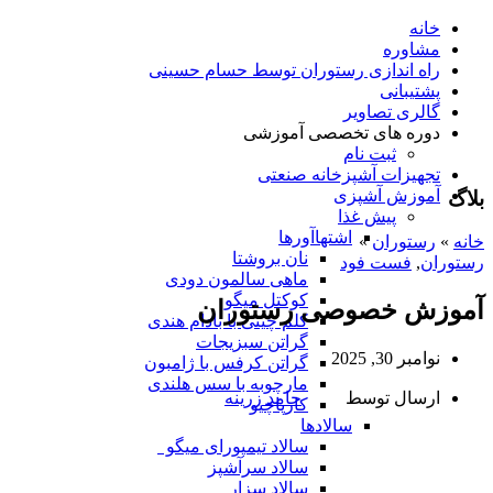
خانه
مشاوره
راه اندازی رستوران توسط حسام حسینی
پشتیبانی
گالری تصاویر
دوره های تخصصی آموزشی
ثبت نام
تجهیزات آشپزخانه صنعتی
آموزش آشپزی
بلاگ
پیش غذا
اشتهاآورها
خانه
»
رستوران
»
نان بروشتا
رستوران
,
فست فود
ماهی سالمون دودی
کوکتل میگو
آموزش خصوصی رستوران
کلم چینی با بادام هندی
گراتن سبزیجات
نوامبر 30, 2025
گراتن کرفس با ژامبون
مارچوبه با سس هلندی
ارسال توسط
حامد زرینه
کارپاچیو
سالادها
سالاد تیمپورای میگو
سالاد سرآشپز
سالاد سزار