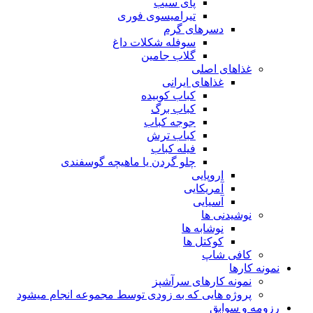
پای سیب
تیرامیسوی فوری
دسرهای گرم
سوفله شکلات داغ
گلاب جامین
غذاهای اصلی
غذاهای ایرانی
کباب کوبیده
کباب برگ
جوجه کباب
کباب ترش
فیله کباب
چلو گردن یا ماهیچه گوسفندی
اروپایی
آمریکایی
آسیایی
نوشیدنی ها
نوشابه ها
کوکتل ها
کافی شاپ
نمونه کارها
نمونه کارهای سرآشپز
پروژه هایی که به زودی توسط مجموعه انجام میشود
رزومه و سوابق