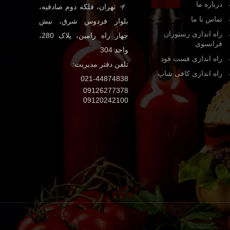
درباره ما
تهران، فلکه دوم صادقیه،
تماس با ما
بلوار فردوس شرق، نبش
راه اندازی رستوران
چهار راه رامین، پلاک 280،
فرانسوی
واحد 304
راه اندازی فست فود
تلفن دفتر مدیریت:
راه اندازی کافی شاپ
021-44874838
09126277378
09120242100