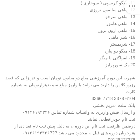
11- میگو کریسپی ( سوخاری )
12- ماهی سالمون نروژی
13- ماهی سرخو
14- ماهی هامور
15- ماهی ازون برون
16- شیر ماهی
17- شریمستر
18- میگو دو پیازه
19- اسپاگتی با میگو
20-یک سورپرایز
شهریه این دوره آموزشی مبلغ دو میلیون تومان است و عزیزانی که قصد
رزرو کلاس را دارند می توانند با واریز مبلغ سیصدهزارتومان به شماره
کارت
6104 3378 7718 3366
بانک ملت -مریم بخشی
و ارسال فیش واریزی به واتساپ شماره تماس ۰۹۱۲۶۱۹۴۳۲۶
ثبت نام خودراقطعی نمایند
درضمن ظرفیت ثبت نام این دوره ،، به دلیل پیش ثبت نام تعدادی از
هنرجویان دوره های قبل ،، محدود می باشد ???۰۹۱۲۶۱۹۴۳۲۶
09126277378