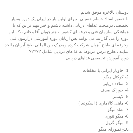
دوستان بالاخره موفق شدیم
با حضور استاد حسام حسینی ،،برای اولین بار در ایران یک دوره بسیار
تخصصی درمبحث غذاهای دریایی داشته باشیم و خبر مهم تراین که با
هماهنگی سازمان فنی وحرفه ای کشور ،، هنرجویان آقا وخانم ،،که این
دوره را می گذرانند می توانند پس ازپایان دوره آموزشی درآزمون فنی
وحرفه ای طباخ آبزیان شرکت کرده ومدرک بین المللی طبخ آبزیان رااخذ
نمایند ،،طرح درس مربوط به غذاهای دریایی شامل ?????
دوره آموزش تخصصی غذاهای دریایی
1- خاویار ایرانی با مخلفات
2- کوکتل میگو
3- سالاد دریایی
4- خوراک صدف
5- لابستر
6- ماهی کالاماری ( اسکوئید )
7- شاه میگو
8- میگو تنوری
9- میگو گریل
10- تمپورای میگو