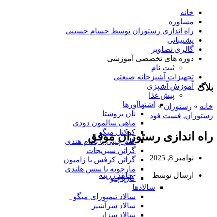
خانه
مشاوره
راه اندازی رستوران توسط حسام حسینی
پشتیبانی
گالری تصاویر
دوره های تخصصی آموزشی
ثبت نام
تجهیزات آشپزخانه صنعتی
آموزش آشپزی
بلاگ
پیش غذا
اشتهاآورها
خانه
»
رستوران
»
نان بروشتا
رستوران
,
فست فود
ماهی سالمون دودی
کوکتل میگو
راه اندازی رستوران موفق
کلم چینی با بادام هندی
گراتن سبزیجات
نوامبر 8, 2025
گراتن کرفس با ژامبون
مارچوبه با سس هلندی
ارسال توسط
حامد زرینه
کارپاچیو
سالادها
سالاد تیمپورای میگو
سالاد سرآشپز
سالاد سزار