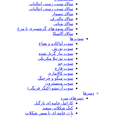
سالاد سیب زمینی ایتالیایی
سالاد سیب زمینی ایتالیایی
سالاد نیسواز
سالاد والدرف
سالاد یونانی
سالاد میوه های گرمسیری با مرغ
سالاد آلاسکا
سوپ ها
سوپ آواکادو و نعناع
سوپ بورش
سوپ پیاز گریل شده
سوپ تورتیلا مکزیکی
سوپ جو
سوپ قارچ
سوپ کالاماری
سوپ میگو و خرچنگ
سوپ مینسترون
سوپ آرتیشو (کنگر فرنگی)
دسرها
دسرهای سرد
کارامل خامه ای نارگیل
کیک شکلاتی سفید
نا ن خامه ای با سس شکلات