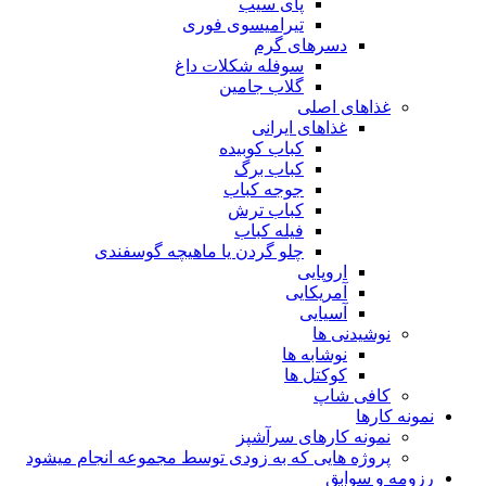
پای سیب
تیرامیسوی فوری
دسرهای گرم
سوفله شکلات داغ
گلاب جامین
غذاهای اصلی
غذاهای ایرانی
کباب کوبیده
کباب برگ
جوجه کباب
کباب ترش
فیله کباب
چلو گردن یا ماهیچه گوسفندی
اروپایی
آمریکایی
آسیایی
نوشیدنی ها
نوشابه ها
کوکتل ها
کافی شاپ
نمونه کارها
نمونه کارهای سرآشپز
پروژه هایی که به زودی توسط مجموعه انجام میشود
رزومه و سوابق