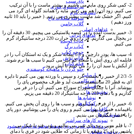
پای سیب
2- کمی شکر روی مایه می پاشیم و بیشتر ماست را با آن ترکیب
تیرامیسوی فوری
می کنیم. زود آن را هم می زنیم. مایه را همانند گلوله ای گرد می
دسرهای گرم
کنیم. اگر خشک شد ماست بیشتری می زنیم. ( خمیر را باید 10 ثانیه
سوفله شکلات داغ
ورز دهیم )
گلاب جامین
غذاهای اصلی
3- خمیر بدست آمده را در کیسه پلاستیکی می پیچیم. 30 دقیقه آن را
غذاهای ایرانی
در یخچال می گذاریم. فر را روی حرارت 220 درجه سانتیگراد گرم
کباب کوبیده
می کنیم.
کباب برگ
جوجه کباب
4- سیب ها، پودر دارچین و 1/3 پیمانه شکر و یک ته استکان آب را در
کباب ترش
قابلمه ای روی آتش با شعله کم آبپز می کنیم تا سیب ها نرم شوند.
فیله کباب
از آبکش یا سبد آن را رد می کنیم تا آبش برود.
چلو گردن یا ماهیچه گوسفندی
اروپایی
5- 2/3 از خمیر را نخست گرد و سپس با وردنه پهن می کنیم تا دایره
آمریکایی
ای به قطر 20 سانتسمتر بدست آید و ظرف مخصوص پای را
آسیایی
بپوشاند. آنرا با چنگال سوراخ سوراخ می کنیم. آن را در فر می
نوشیدنی ها
گذاریم و با دمای 220 درجه سانتیگراد 20 دقیقه می پزیم.
نوشابه ها
کوکتل ها
6- خمیر را از فر در می آوریم و سیب ها را روی آن پخش می کنیم.
کافی شاپ
باقیمانده خمیر را پهن می کنیم و روی پای را می پوشانیم. دور پای
نمونه کارها
را با فشار انگشتان می بندیم.
نمونه کارهای سرآشپز
7- با قلم مویی روی پای شیر می مالیم و پودر قند یا شکر می
پروژه هایی که به زودی توسط مجموعه انجام میشود
پاشیم. برای 25 دقیقه یا تا زمانی که طلایی شود در فری با دمای
رزومه و سوابق