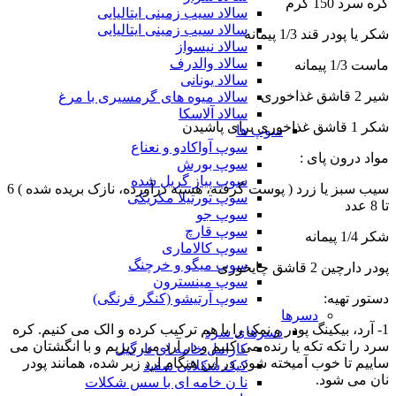
کره سرد 150 گرم
سالاد سیب زمینی ایتالیایی
سالاد سیب زمینی ایتالیایی
شکر یا پودر قند 1/3 پیمانه
سالاد نیسواز
سالاد والدرف
ماست 1/3 پیمانه
سالاد یونانی
شیر 2 قاشق غذاخوری
سالاد میوه های گرمسیری با مرغ
سالاد آلاسکا
شکر 1 قاشق غذاخوری برای پاشیدن
سوپ ها
سوپ آواکادو و نعناع
مواد درون پای :
سوپ بورش
سوپ پیاز گریل شده
سیب سبز یا زرد ( پوست گرفته، هسته درآورده، نازک بریده شده ) 6
سوپ تورتیلا مکزیکی
تا 8 عدد
سوپ جو
سوپ قارچ
شکر 1/4 پیمانه
سوپ کالاماری
سوپ میگو و خرچنگ
پودر دارچین 2 قاشق چایخوری
سوپ مینسترون
دستور تهیه:
سوپ آرتیشو (کنگر فرنگی)
دسرها
1- آرد، بیکینگ پودر و نمک را با هم ترکیب کرده و الک می کنیم. کره
دسرهای سرد
سرد را تکه تکه یا رنده می کنیم و در آرد می ریزیم و با انگشتان می
کارامل خامه ای نارگیل
ساییم تا خوب آمیخته شود. در این هنگام آرد زبر شده، همانند پودر
کیک شکلاتی سفید
نان می شود.
نا ن خامه ای با سس شکلات