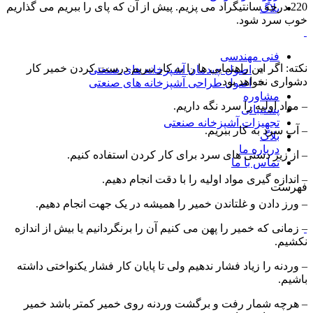
220 درجه سانتیگراد می پزیم. پیش از آن که پای را ببریم می گذاریم
بلاگ
خوب سرد شود.
فنی مهندسی
نکته: اگر این راهنمایی ها را به کار ببریم درست کردن خمیر کار
اصول چیدمان آشپزخانه های صنعتی
دشواری نخواهد بود.
اصول طراحی آشپزخانه های صنعتی
مشاوره
– مواد اولیه را سرد نگه داریم.
پشتیبانی
تجهیزات آشپزخانه صنعتی
– آب سرد به کار ببریم.
بلاگ
درباره ما
– از زیر دستی های سرد برای کار کردن استفاده کنیم.
تماس با ما
– اندازه گیری مواد اولیه را با دقت انجام دهیم.
فهرست
– ورز دادن و غلتاندن خمیر را همیشه در یک جهت انجام دهیم.
– زمانی که خمیر را پهن می کنیم آن را برنگردانیم یا بیش از اندازه
نکشیم.
– وردنه را زیاد فشار ندهیم ولی تا پایان کار فشار یکنواختی داشته
باشیم.
– هرچه شمار رفت و برگشت وردنه روی خمیر کمتر باشد خمیر