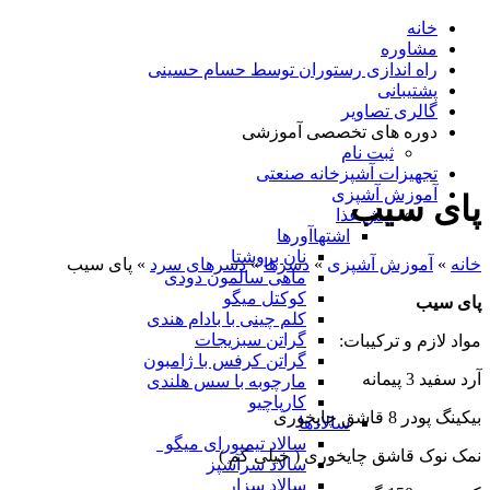
خانه
مشاوره
راه اندازی رستوران توسط حسام حسینی
پشتیبانی
گالری تصاویر
دوره های تخصصی آموزشی
ثبت نام
تجهیزات آشپزخانه صنعتی
آموزش آشپزی
پای سیب
پیش غذا
اشتهاآورها
نان بروشتا
خانه
»
آموزش آشپزی
»
دسرها
»
دسرهای سرد
»
پای سیب
ماهی سالمون دودی
کوکتل میگو
پای سیب
کلم چینی با بادام هندی
گراتن سبزیجات
مواد لازم و ترکیبات:
گراتن کرفس با ژامبون
آرد سفید 3 پیمانه
مارچوبه با سس هلندی
کارپاچیو
بیکینگ پودر 8 قاشق چایخوری
سالادها
سالاد تیمپورای میگو
نمک نوک قاشق چایخوری ( خیلی کم )
سالاد سرآشپز
سالاد سزار