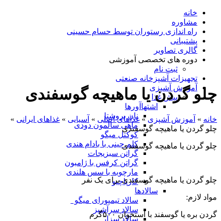
خانه
مشاوره
راه اندازی رستوران توسط حسام حسینی
پشتیبانی
گالری تصاویر
دوره های تخصصی آموزشی
ثبت نام
تجهیزات آشپزخانه صنعتی
آموزش آشپزی
چلو گردن یا ماهیچه گوسفندی
پیش غذا
اشتهاآورها
نان بروشتا
خانه
»
آموزش آشپزی
»
غذاهای اصلی
»
آسیایی
»
غذاهای ایرانی
»
ماهی سالمون دودی
چلو گردن یا ماهیچه گوسفندی
کوکتل میگو
کلم چینی با بادام هندی
چلو گردن یا ماهیچه گوسفندی
گراتن سبزیجات
گراتن کرفس با ژامبون
مارچوبه با سس هلندی
چلو گردن یا ماهیچه گوسفندی برای یک نفر
کارپاچیو
سالادها
مواد لازم:
سالاد تیمپورای میگو
سالاد سرآشپز
گردن بره یا گوسفند با استخوان ۵۰۰گرم
سالاد سزار