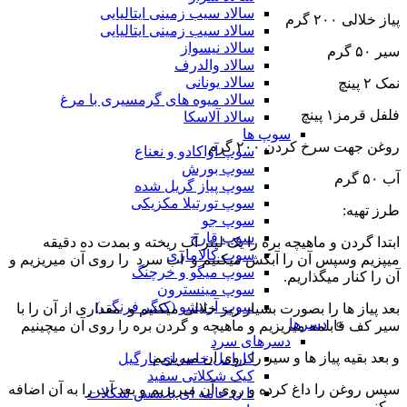
سالاد سیب زمینی ایتالیایی
پیاز خلالی ۲۰۰ گرم
سالاد سیب زمینی ایتالیایی
سالاد نیسواز
سیر ۵۰ گرم
سالاد والدرف
سالاد یونانی
نمک ۲ پینچ
سالاد میوه های گرمسیری با مرغ
فلفل قرمز۱ پینچ
سالاد آلاسکا
سوپ ها
روغن جهت سرخ کردن ۲۰۰ گرم
سوپ آواکادو و نعناع
سوپ بورش
آب ۵۰ گرم
سوپ پیاز گریل شده
سوپ تورتیلا مکزیکی
طرز تهیه:
سوپ جو
سوپ قارچ
ابتدا گردن و ماهیچه بره را یک لیتر آب ریخته و بمدت ده دقیقه
سوپ کالاماری
میپزیم وسپس آن را آبکش میکنیم و آب سرد را روی آن میریزیم و
سوپ میگو و خرچنگ
آن را کنار میگذاریم.
سوپ مینسترون
سوپ آرتیشو (کنگر فرنگی)
بعد پیاز ها را بصورت بسیار ریز خلالی میکنیم و مقداری از آن را با
دسرها
سیر کف قابلمه میریزیم و ماهیچه و گردن بره را روی آن میچینیم
دسرهای سرد
و بعد بقیه پیاز ها و سیر را روی آن میریزیم.
کارامل خامه ای نارگیل
کیک شکلاتی سفید
سپس روغن را داغ کرده و روی آن میریزیم و بعد آب را به آن اضافه
نا ن خامه ای با سس شکلات
میکنیم.