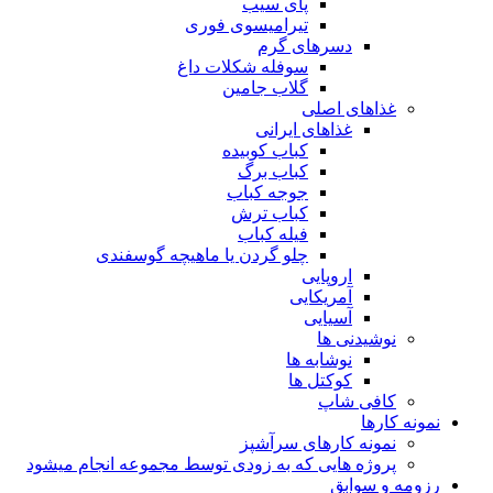
پای سیب
تیرامیسوی فوری
دسرهای گرم
سوفله شکلات داغ
گلاب جامین
غذاهای اصلی
غذاهای ایرانی
کباب کوبیده
کباب برگ
جوجه کباب
کباب ترش
فیله کباب
چلو گردن یا ماهیچه گوسفندی
اروپایی
آمریکایی
آسیایی
نوشیدنی ها
نوشابه ها
کوکتل ها
کافی شاپ
نمونه کارها
نمونه کارهای سرآشپز
پروژه هایی که به زودی توسط مجموعه انجام میشود
رزومه و سوابق