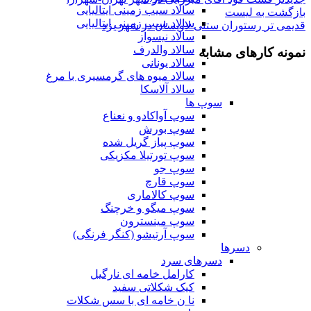
سالاد سیب زمینی ایتالیایی
بازگشت به لیست
سالاد سیب زمینی ایتالیایی
قدیمی تر
رستوران ستنی لاویسان در شهر یزد
سالاد نیسواز
سالاد والدرف
نمونه کارهای مشابه
سالاد یونانی
سالاد میوه های گرمسیری با مرغ
سالاد آلاسکا
سوپ ها
سوپ آواکادو و نعناع
سوپ بورش
سوپ پیاز گریل شده
سوپ تورتیلا مکزیکی
سوپ جو
سوپ قارچ
سوپ کالاماری
سوپ میگو و خرچنگ
سوپ مینسترون
سوپ آرتیشو (کنگر فرنگی)
دسرها
دسرهای سرد
کارامل خامه ای نارگیل
کیک شکلاتی سفید
نا ن خامه ای با سس شکلات