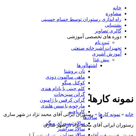
خانه
مشاوره
راه اندازی رستوران توسط حسام حسینی
پشتیبانی
گالری تصاویر
دوره های تخصصی آموزشی
ثبت نام
تجهیزات آشپزخانه صنعتی
آموزش آشپزی
پیش غذا
اشتهاآورها
نان بروشتا
ماهی سالمون دودی
کوکتل میگو
کلم چینی با بادام هندی
گراتن سبزیجات
نمونه کارها
گراتن کرفس با ژامبون
مارچوبه با سس هلندی
کارپاچیو
خانه
»
نمونه کارها
»
رستوران ایرانی آقای محمد نژاد در شهر ساری
سالادها
سالاد تیمپورای میگو
رستوران ایرانی آقای محمد نژاد در شهر ساری
سالاد سرآشپز
سالاد سزار
جدیدتر
فست فود آقای میرزایی در شهر تهران-شهرآرا