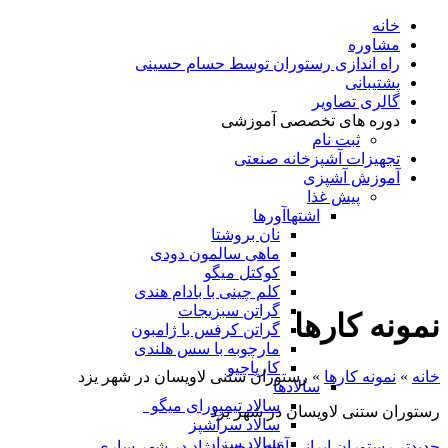
خانه
مشاوره
راه اندازی رستوران توسط حسام حسینی
پشتیبانی
گالری تصاویر
دوره های تخصصی آموزشی
ثبت نام
تجهیزات آشپزخانه صنعتی
آموزش آشپزی
پیش غذا
اشتهاآورها
نان بروشتا
ماهی سالمون دودی
کوکتل میگو
کلم چینی با بادام هندی
گراتن سبزیجات
نمونه کارها
گراتن کرفس با ژامبون
مارچوبه با سس هلندی
کارپاچیو
خانه
»
نمونه کارها
»
رستوران ستنی لاویسان در شهر یزد
سالادها
سالاد تیمپورای میگو
رستوران ستنی لاویسان در شهر یزد
سالاد سرآشپز
سالاد سزار
جدیدتر
رستوران ایرانی آقای محمد نژاد در شهر ساری