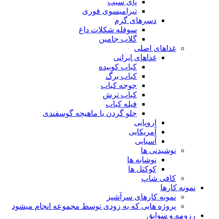
پای سیب
تیرامیسوی فوری
دسرهای گرم
سوفله شکلات داغ
گلاب جامین
غذاهای اصلی
غذاهای ایرانی
کباب کوبیده
کباب برگ
جوجه کباب
کباب ترش
فیله کباب
چلو گردن یا ماهیچه گوسفندی
اروپایی
آمریکایی
آسیایی
نوشیدنی ها
نوشابه ها
کوکتل ها
کافی شاپ
نمونه کارها
نمونه کارهای سرآشپز
پروژه هایی که به زودی توسط مجموعه انجام میشود
رزومه و سوابق