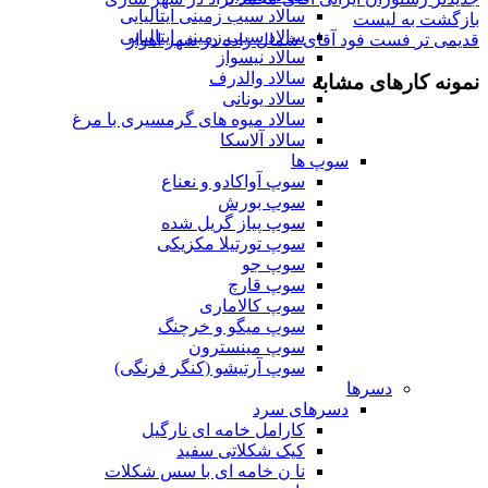
سالاد سیب زمینی ایتالیایی
بازگشت به لیست
سالاد سیب زمینی ایتالیایی
قدیمی تر
فست فود آقای شمال زاده در شهر اهواز
سالاد نیسواز
سالاد والدرف
نمونه کارهای مشابه
سالاد یونانی
سالاد میوه های گرمسیری با مرغ
سالاد آلاسکا
سوپ ها
سوپ آواکادو و نعناع
سوپ بورش
سوپ پیاز گریل شده
سوپ تورتیلا مکزیکی
سوپ جو
سوپ قارچ
سوپ کالاماری
سوپ میگو و خرچنگ
سوپ مینسترون
سوپ آرتیشو (کنگر فرنگی)
دسرها
دسرهای سرد
کارامل خامه ای نارگیل
کیک شکلاتی سفید
نا ن خامه ای با سس شکلات