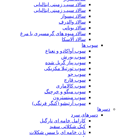
سالاد سیب زمینی ایتالیایی
سالاد سیب زمینی ایتالیایی
سالاد نیسواز
سالاد والدرف
سالاد یونانی
سالاد میوه های گرمسیری با مرغ
سالاد آلاسکا
سوپ ها
سوپ آواکادو و نعناع
سوپ بورش
سوپ پیاز گریل شده
سوپ تورتیلا مکزیکی
سوپ جو
سوپ قارچ
سوپ کالاماری
سوپ میگو و خرچنگ
سوپ مینسترون
سوپ آرتیشو (کنگر فرنگی)
دسرها
دسرهای سرد
کارامل خامه ای نارگیل
کیک شکلاتی سفید
نا ن خامه ای با سس شکلات