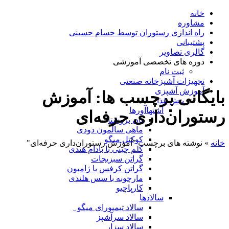
خانه
مشاوره
راه اندازی رستوران توسط حسام حسینی
پشتیبانی
گالری تصاویر
دوره های تخصصی آموزشی
ثبت نام
تجهیزات آشپزخانه صنعتی
آموزش آشپزی
بایگانی برچسب ها: آموزش
پیش غذا
اشتهاآورها
رستوران‌داری حرفه‌ای
نان بروشتا
ماهی سالمون دودی
کوکتل میگو
خانه
»
نوشته های برچسب "آموزش رستوران‌داری حرفه‌ای"
کلم چینی با بادام هندی
گراتن سبزیجات
گراتن کرفس با ژامبون
مارچوبه با سس هلندی
کارپاچیو
سالادها
سالاد تیمپورای میگو
سالاد سرآشپز
سالاد سزار