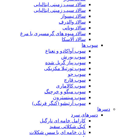
سالاد سیب زمینی ایتالیایی
سالاد سیب زمینی ایتالیایی
سالاد نیسواز
سالاد والدرف
سالاد یونانی
سالاد میوه های گرمسیری با مرغ
سالاد آلاسکا
سوپ ها
سوپ آواکادو و نعناع
سوپ بورش
سوپ پیاز گریل شده
سوپ تورتیلا مکزیکی
سوپ جو
سوپ قارچ
سوپ کالاماری
سوپ میگو و خرچنگ
سوپ مینسترون
سوپ آرتیشو (کنگر فرنگی)
دسرها
دسرهای سرد
کارامل خامه ای نارگیل
کیک شکلاتی سفید
نا ن خامه ای با سس شکلات