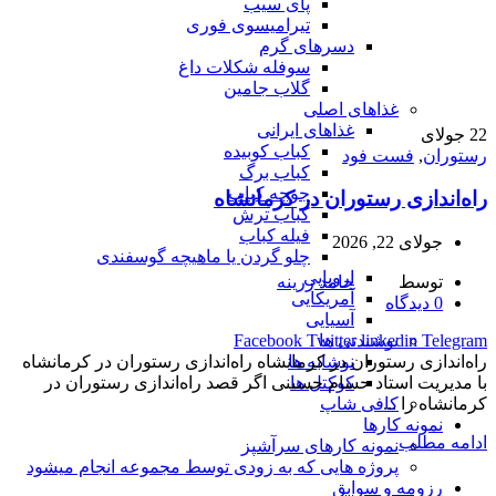
پای سیب
تیرامیسوی فوری
دسرهای گرم
سوفله شکلات داغ
گلاب جامین
غذاهای اصلی
غذاهای ایرانی
22
جولای
کباب کوبیده
رستوران
,
فست فود
کباب برگ
جوجه کباب
راه‌اندازی رستوران در کرمانشاه
کباب ترش
فیله کباب
جولای 22, 2026
چلو گردن یا ماهیچه گوسفندی
اروپایی
توسط
حامد زرینه
آمریکایی
0
دیدگاه
آسیایی
نوشیدنی ها
Facebook
Twitter
linkedin
Telegram
نوشابه ها
راه‌اندازی رستوران در کرمانشاه راه‌اندازی رستوران در کرمانشاه
کوکتل ها
با مدیریت استاد حسام حسینی اگر قصد راه‌اندازی رستوران در
کافی شاپ
کرمانشاه را ...
نمونه کارها
ادامه مطلب
نمونه کارهای سرآشپز
پروژه هایی که به زودی توسط مجموعه انجام میشود
رزومه و سوابق