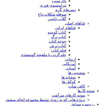
پای سیب
تیرامیسوی فوری
دسرهای گرم
سوفله شکلات داغ
گلاب جامین
غذاهای اصلی
غذاهای ایرانی
کباب کوبیده
کباب برگ
جوجه کباب
کباب ترش
فیله کباب
چلو گردن یا ماهیچه گوسفندی
اروپایی
آمریکایی
آسیایی
نوشیدنی ها
نوشابه ها
کوکتل ها
کافی شاپ
نمونه کارها
نمونه کارهای سرآشپز
پروژه هایی که به زودی توسط مجموعه انجام میشود
رزومه و سوابق