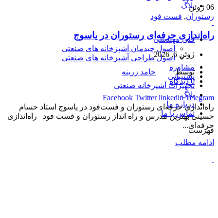
بلاگ
06
ژوئن
رستوران
,
فست فود
راه‌اندازی حرفه‌ای رستوران در یاسوج
فنی مهندسی
اصول چیدمان آشپزخانه های صنعتی
ژوئن 6, 2026
اصول طراحی آشپزخانه های صنعتی
مشاوره
توسط
حامد زرینه
پشتیبانی
0
دیدگاه
تجهیزات آشپزخانه صنعتی
بلاگ
Facebook
Twitter
linkedin
Telegram
درباره ما
راه‌اندازی حرفه‌ای رستوران و فست‌فود در یاسوج استاد حسام
تماس با ما
حسینی بهترین مدرس و راه انداز رستوران و فست فود راه‌اندازی
حرفه‌ای...
فهرست
ادامه مطلب