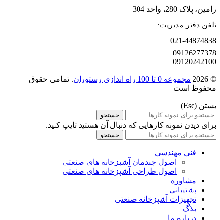
رامین، پلاک 280، واحد 304
تلفن دفتر مدیریت:
021-44874838
09126277378
09120242100
© 2026
مجموعه 0 تا 100 راه اندازی رستوران
. تمامی حقوق
محفوظ است
بستن (Esc)
جستجو
برای دیدن نمونه کارهایی که دنبال آن هستید تایپ کنید.
جستجو
فنی مهندسی
اصول چیدمان آشپزخانه های صنعتی
اصول طراحی آشپزخانه های صنعتی
مشاوره
پشتیبانی
تجهیزات آشپزخانه صنعتی
بلاگ
درباره ما