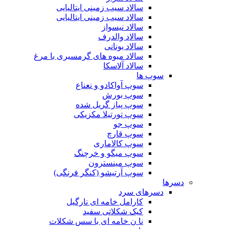
سالاد سیب زمینی ایتالیایی
سالاد سیب زمینی ایتالیایی
سالاد نیسواز
سالاد والدرف
سالاد یونانی
سالاد میوه های گرمسیری با مرغ
سالاد آلاسکا
سوپ ها
سوپ آواکادو و نعناع
سوپ بورش
سوپ پیاز گریل شده
سوپ تورتیلا مکزیکی
سوپ جو
سوپ قارچ
سوپ کالاماری
سوپ میگو و خرچنگ
سوپ مینسترون
سوپ آرتیشو (کنگر فرنگی)
دسرها
دسرهای سرد
کارامل خامه ای نارگیل
کیک شکلاتی سفید
نا ن خامه ای با سس شکلات