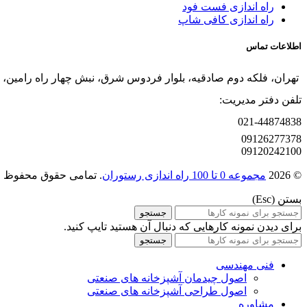
راه اندازی فست فود
راه اندازی کافی شاپ
اطلاعات تماس
تهران، فلکه دوم صادقیه، بلوار فردوس شرق، نبش چهار راه رامین، پلاک 280، واح
تلفن دفتر مدیریت:
021-44874838
09126277378
09120242100
© 2026
مجموعه 0 تا 100 راه اندازی رستوران
. تمامی حقوق محفوظ 
بستن (Esc)
جستجو
برای دیدن نمونه کارهایی که دنبال آن هستید تایپ کنید.
جستجو
فنی مهندسی
اصول چیدمان آشپزخانه های صنعتی
اصول طراحی آشپزخانه های صنعتی
مشاوره