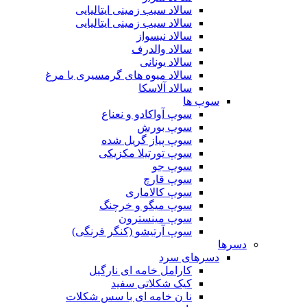
سالاد سیب زمینی ایتالیایی
سالاد سیب زمینی ایتالیایی
سالاد نیسواز
سالاد والدرف
سالاد یونانی
سالاد میوه های گرمسیری با مرغ
سالاد آلاسکا
سوپ ها
سوپ آواکادو و نعناع
سوپ بورش
سوپ پیاز گریل شده
سوپ تورتیلا مکزیکی
سوپ جو
سوپ قارچ
سوپ کالاماری
سوپ میگو و خرچنگ
سوپ مینسترون
سوپ آرتیشو (کنگر فرنگی)
دسرها
دسرهای سرد
کارامل خامه ای نارگیل
کیک شکلاتی سفید
نا ن خامه ای با سس شکلات