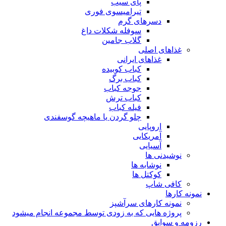
پای سیب
تیرامیسوی فوری
دسرهای گرم
سوفله شکلات داغ
گلاب جامین
غذاهای اصلی
غذاهای ایرانی
کباب کوبیده
کباب برگ
جوجه کباب
کباب ترش
فیله کباب
چلو گردن یا ماهیچه گوسفندی
اروپایی
آمریکایی
آسیایی
نوشیدنی ها
نوشابه ها
کوکتل ها
کافی شاپ
نمونه کارها
نمونه کارهای سرآشپز
پروژه هایی که به زودی توسط مجموعه انجام میشود
رزومه و سوابق