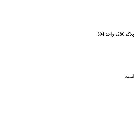
د 304
است