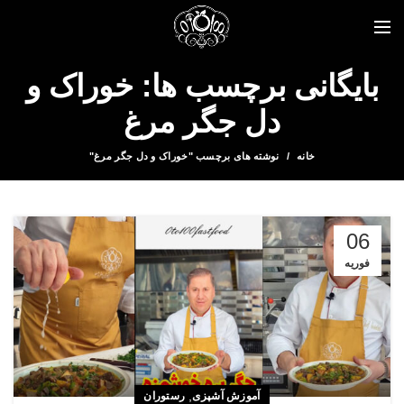
بایگانی برچسب ها: خوراک و
دل جگر مرغ
خانه
نوشته های برچسب "خوراک و دل جگر مرغ"
06
فوریه
,
آموزش آشپزی
رستوران