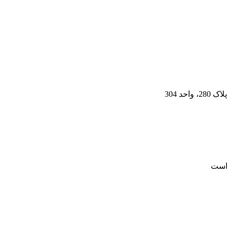
د 304
است