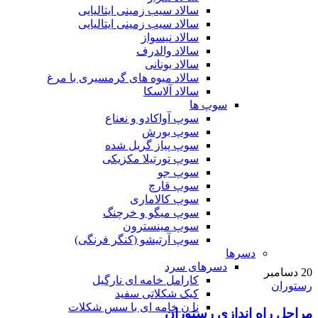
سالاد سیب زمینی ایتالیایی
سالاد سیب زمینی ایتالیایی
سالاد نیسواز
سالاد والدرف
سالاد یونانی
سالاد میوه های گرمسیری با مرغ
سالاد آلاسکا
سوپ ها
سوپ آواکادو و نعناع
سوپ بورش
سوپ پیاز گریل شده
سوپ تورتیلا مکزیکی
سوپ جو
سوپ قارچ
سوپ کالاماری
سوپ میگو و خرچنگ
سوپ مینسترون
سوپ آرتیشو (کنگر فرنگی)
دسرها
دسرهای سرد
20
دسامبر
کارامل خامه ای نارگیل
رستوران
کیک شکلاتی سفید
نا ن خامه ای با سس شکلات
مراحل راه اندازی رستوران