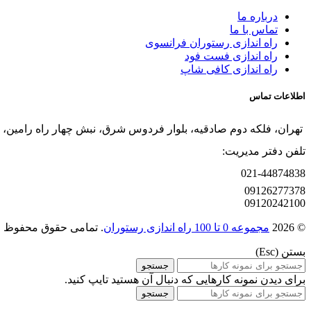
درباره ما
تماس با ما
راه اندازی رستوران فرانسوی
راه اندازی فست فود
راه اندازی کافی شاپ
اطلاعات تماس
تهران، فلکه دوم صادقیه، بلوار فردوس شرق، نبش چهار راه رامین، پلاک 280، واح
تلفن دفتر مدیریت:
021-44874838
09126277378
09120242100
© 2026
مجموعه 0 تا 100 راه اندازی رستوران
. تمامی حقوق محفوظ 
بستن (Esc)
جستجو
برای دیدن نمونه کارهایی که دنبال آن هستید تایپ کنید.
جستجو