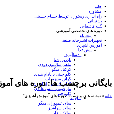
خانه
مشاوره
راه اندازی رستوران توسط حسام حسینی
پشتیبانی
گالری تصاویر
دوره های تخصصی آموزشی
ثبت نام
تجهیزات آشپزخانه صنعتی
آموزش آشپزی
پیش غذا
اشتهاآورها
نان بروشتا
ماهی سالمون دودی
کوکتل میگو
کلم چینی با بادام هندی
گراتن سبزیجات
بایگانی برچسب ها: دوره های آم
گراتن کرفس با ژامبون
مارچوبه با سس هلندی
کارپاچیو
خانه
»
نوشته های برچسب "دوره های آموزش آشپزی"
سالادها
سالاد تیمپورای میگو
سالاد سرآشپز
سالاد سزار