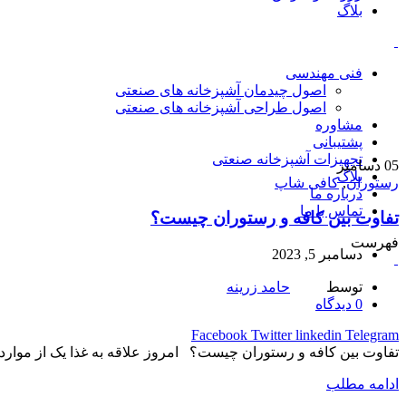
بلاگ
فنی مهندسی
اصول چیدمان آشپزخانه های صنعتی
اصول طراحی آشپزخانه های صنعتی
مشاوره
پشتیبانی
تجهیزات آشپزخانه صنعتی
05
دسامبر
بلاگ
رستوران
,
کافی شاپ
درباره ما
تماس با ما
تفاوت بین کافه و رستوران چیست؟
فهرست
دسامبر 5, 2023
توسط
حامد زرینه
0
دیدگاه
Facebook
Twitter
linkedin
Telegram
تفاوت بین کافه و رستوران چیست؟ امروز علاقه به غذا یک از موارد
ادامه مطلب