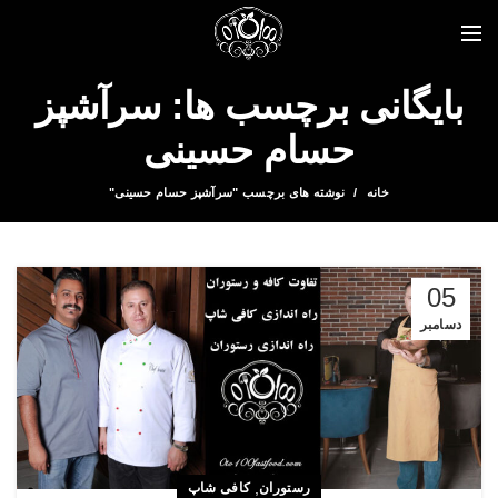
بایگانی برچسب ها: سرآشپز
حسام حسینی
خانه
نوشته های برچسب "سرآشپز حسام حسینی"
05
دسامبر
,
رستوران
کافی شاپ