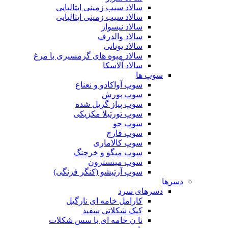
سالاد سیب زمینی ایتالیایی
سالاد سیب زمینی ایتالیایی
سالاد نیسواز
سالاد والدرف
سالاد یونانی
سالاد میوه های گرمسیری با مرغ
سالاد آلاسکا
سوپ ها
سوپ آواکادو و نعناع
سوپ بورش
سوپ پیاز گریل شده
سوپ تورتیلا مکزیکی
سوپ جو
سوپ قارچ
سوپ کالاماری
سوپ میگو و خرچنگ
سوپ مینسترون
سوپ آرتیشو (کنگر فرنگی)
دسرها
دسرهای سرد
کارامل خامه ای نارگیل
کیک شکلاتی سفید
نا ن خامه ای با سس شکلات