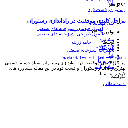
بلاگ
04
نوامبر
رستوران
,
فست فود
مراحل کلیدی موفقیت در راه‌اندازی رستوران
فنی مهندسی
اصول چیدمان آشپزخانه های صنعتی
نوامبر 4, 2025
اصول طراحی آشپزخانه های صنعتی
مشاوره
توسط
حامد زرینه
پشتیبانی
0
دیدگاه
تجهیزات آشپزخانه صنعتی
بلاگ
Facebook
Twitter
linkedin
Telegram
درباره ما
مراحل کلیدی موفقیت در راه‌اندازی رستوران استاد حسام حسینی
تماس با ما
بهترین راه انداز رستوران و فست فود در این مقاله مشاوره های
لازم را به شما ...
فهرست
ادامه مطلب