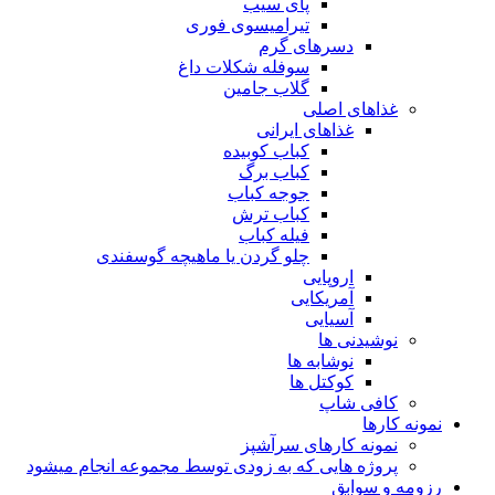
پای سیب
تیرامیسوی فوری
دسرهای گرم
سوفله شکلات داغ
گلاب جامین
غذاهای اصلی
غذاهای ایرانی
کباب کوبیده
کباب برگ
جوجه کباب
کباب ترش
فیله کباب
چلو گردن یا ماهیچه گوسفندی
اروپایی
آمریکایی
آسیایی
نوشیدنی ها
نوشابه ها
کوکتل ها
کافی شاپ
نمونه کارها
نمونه کارهای سرآشپز
پروژه هایی که به زودی توسط مجموعه انجام میشود
رزومه و سوابق