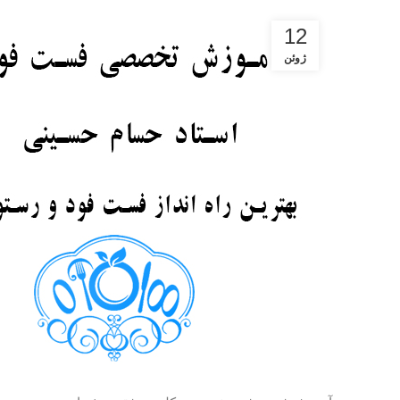
12
ژوئن