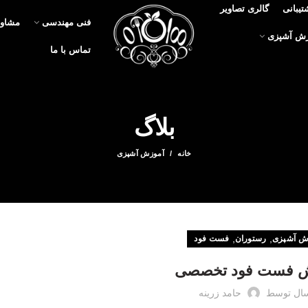
تیبانی
گالری تصاویر
فنی مهندسی
مشاور
زش آشپزی
تماس با ما
بلاگ
خانه
آموزش آشپزی
,
,
ش آشپزی
رستوران
فست فود
ش فست فود تخصصی
ال توسط
حامد زرینه