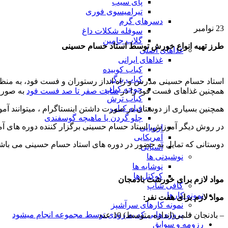
پای سیب
تیرامیسوی فوری
دسرهای گرم
23
نوامبر
سوفله شکلات داغ
گلاب جامین
طرز تهیه انواع خورش توسط استاد حسام حسینی
غذاهای اصلی
غذاهای ایرانی
کباب کوبیده
کباب برگ
استاد حسام حسینی مدرس و راه انداز رستوران و فست فود، به منظور
جوجه کباب
همچنین غذاهای فست فود را در
سایت صفر تا صد فست فود
به صورت
کباب ترش
فیله کباب
همچنین بسیاری از دوستان در صورت داشتن اینستاگرام ، میتوانند 
چلو گردن یا ماهیچه گوسفندی
در روش دیگر آموزش، استاد حسام حسینی برگزار کننده دوره های آ
اروپایی
آمریکایی
دوستانی که تمایل به حضور در دوره های استاد حسام حسینی می باشند 
آسیایی
نوشیدنی ها
نوشابه ها
کوکتل ها
مواد لازم برای خورشت بادمجان
کافی شاپ
نمونه کارها
مواد لازم برای هفت نفر:
نمونه کارهای سرآشپز
پروژه هایی که به زودی توسط مجموعه انجام میشود
– بادنجان قلمی(اندازه متوسط) 10 عدد
رزومه و سوابق