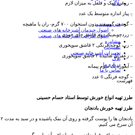
– روغن، نمک و فلفل به میزان لازم
بلاگ
– پیاز اندازه متوسط یک عدد
– گوشت گوسفند بدون استخوان ۷۰۰ گرم- ران یا ماهیچه
فنی مهندسی
اصول چیدمان آشپزخانه های صنعتی
– زردچوبه یک دوم قاشق چای خوری
اصول طراحی آشپزخانه های صنعتی
مشاوره
– رب گوجه فرنگی ۲ قاشق سوپخوری
پشتیبانی
تجهیزات آشپزخانه صنعتی
– زعفران ساییده ۲ قاشق سوپخوری
بلاگ
درباره ما
– آبغوره یک سوم پیمانه
تماس با ما
– گوجه فرنگی 6 عدد
فهرست
طرز تهیه انواع خورش توسط استاد حسام حسینی
طرز تهیه خورش بادنجان
ب
آن سرخ می کنیم.
سپس در صافی قرار داده و روغن اضافی آن را می‌گیریم.