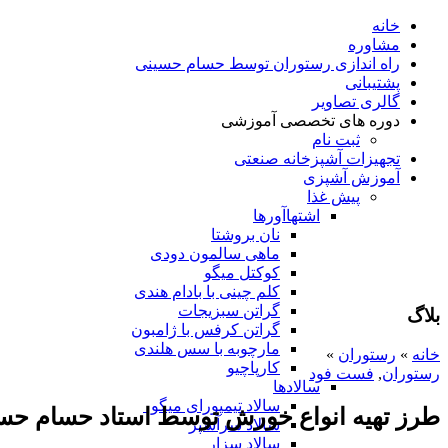
خانه
مشاوره
راه اندازی رستوران توسط حسام حسینی
پشتیبانی
گالری تصاویر
دوره های تخصصی آموزشی
ثبت نام
تجهیزات آشپزخانه صنعتی
آموزش آشپزی
پیش غذا
اشتهاآورها
نان بروشتا
ماهی سالمون دودی
کوکتل میگو
کلم چینی با بادام هندی
گراتن سبزیجات
بلاگ
گراتن کرفس با ژامبون
مارچوبه با سس هلندی
خانه
»
رستوران
»
کارپاچیو
رستوران
,
فست فود
سالادها
سالاد تیمپورای میگو
طرز تهیه انواع خورش توسط استاد حسام حس
سالاد سرآشپز
سالاد سزار