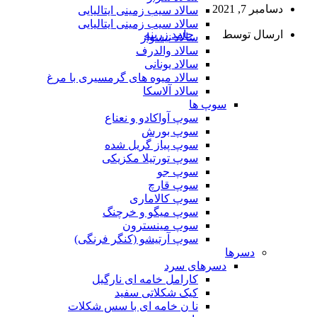
دسامبر 7, 2021
سالاد سیب زمینی ایتالیایی
سالاد سیب زمینی ایتالیایی
ارسال توسط
حامد زرینه
سالاد نیسواز
سالاد والدرف
سالاد یونانی
سالاد میوه های گرمسیری با مرغ
سالاد آلاسکا
سوپ ها
سوپ آواکادو و نعناع
سوپ بورش
سوپ پیاز گریل شده
سوپ تورتیلا مکزیکی
سوپ جو
سوپ قارچ
سوپ کالاماری
سوپ میگو و خرچنگ
سوپ مینسترون
سوپ آرتیشو (کنگر فرنگی)
دسرها
دسرهای سرد
کارامل خامه ای نارگیل
کیک شکلاتی سفید
نا ن خامه ای با سس شکلات