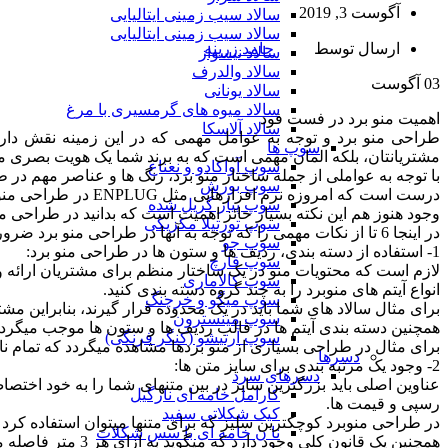
آگوست 3, 2019
سالاد سیب زمینی ایتالیایی
سالاد سیب زمینی ایتالیایی
ارسال توسط
حامد زرینه
سالاد نیسواز
سالاد والدرف
03
آگوست
سالاد یونانی
سالاد میوه های گرمسیری با مرغ
اهمیت منو برد در فست فود
سالاد آلاسکا
طراحی منو برد و توجه به عوامل مهمی که در این زمینه نقش دارند
سوپ ها
مشتریانتان، بلکه المان مهمی است که به برند شما یک هویت بصری م
سوپ آواکادو و نعناع
با توجه به عواملی از جمله ساختار منو برد، رنگ ها و عناصر مهم در طر
سوپ بورش
درست است که امروزه 
سوپ پیاز گریل شده
وجود هنوز هم این نکته بسیار حائز اهمیت است که بدانید در طراحی منو 
سوپ تورتیلا مکزیکی
در اینجا 6 تا از نکات مهمی را که توجه به آنها در طراحی منو برد ضروری است با شما در میان میگذاریم.
سوپ جو
1- استفاده از دسته بندی، ردیف ها و ستون ها در طراحی منو برد:
سوپ قارچ
لازم است که محتویات منو در یک ساختار منظم برای مشتریان ارائه ود ت
سوپ کالاماری
انواع آیتم های منوبرد را به چند گروه دسته بندی کنید.
سوپ میگو و خرچنگ
برای مثال سالاد های شما باید در یک محدوده قرار گیرند، بنابراین مشتر
سوپ مینسترون
همچنین دسته بندی آیتم ها در قالب ردیف ها و ستون ها موجب میگردد که
سوپ آرتیشو (کنگر فرنگی)
برای مثال در طراحی بسیاری از منو بردها مشاهده میگردد که تمام نا
دسرها
2- وجود یک مرتبه بندی برای سایز متن ها:
دسرهای سرد
عناوین اصلی باید بزرگترین سایز در بین متنهای شما را به خود اخ
کارامل خامه ای نارگیل
رسپی و قیمت ها.
کیک شکلاتی سفید
در طراحی منوبرد کوچکترین سلیز که برای متنها میتوان استفاده کرد PT 30-20 می باشد.
نا ن خامه ای با سس شکلات
همچنین یک قانون کلی وجود دارد که میگوید به ازای هر 3 متر فاصله میان مشتری و منوبرد باید سایز متنهای منوبرد حدود 2.5 سانتیمتر افزایش یابد.