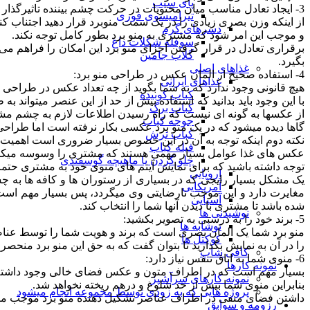
پای سیب
3- ایجاد تعادل مناسب میان محتویات در حرکت چشم بیننده تاثیرگذار است:
تیرامیسوی فوری
از اینکه وزن بصری زیادی را در یک سمت منوبرد قرار دهید اجتناب
دسرهای گرم
و موجب این امر شود که مشتری به منو برد بطور کامل توجه نکند.
سوفله شکلات داغ
برقراری تعادل در قرار گرفتن اجزای منو برد این امکان را فراهم م
گلاب جامین
بگیرد.
غذاهای اصلی
4- استفاده صحیح از المان عکس در طراحی منو برد:
غذاهای ایرانی
هیچ قانونی وجود ندارد که به شما بگوید از چه تعداد عکس در طراحی من
کباب کوبیده
با این وجود باید بدانید که استفاده بیش از حد از این عنصر میتواند 
کباب برگ
از عکسها به گونه ای نیست که راه رسیدن اطلاعات لازم به چشم مشت
جوجه کباب
گاها دیده میشود که در یک منو برد عکسی بکار نرفته است اما طراحی
کباب ترش
نکته دوم اینکه توجه به آن در این خصوص بسیار ضروری است اهمیت 
فیله کباب
عکس های غذا عوامل بسیار مهمی هستند که مشتری را وسوسه میکنند ت
چلو گردن یا ماهیچه گوسفندی
توجه داشته باشید که برای نمایش آیتم های منوی خود به مشتری حتما 
اروپایی
یک مشکل بسیار رایجی که در بسیاری از رستوران ها و کافه ها به چ
آمریکایی
مغایرت دارد و این موجب نارضایتی وی میگردد، پس بسیار مهم اس
آسیایی
شده باشد تا مشتری با دیدن آنها شما را انتخاب کند.
نوشیدنی ها
5- برند خود را به درستی به تصویر بکشید:
نوشابه ها
منو برد شما یک المان بصری است که برند و هویت شما را توسط عناصری
کوکتل ها
را در آن به نمایش بگذارید تا بتوان گفت که به حق این منو برد منحص
کافی شاپ
6- منوی شما به اتاق تنفس نیاز دارد:
نمونه کارها
بسیار مهم است که در اطراف متون و عکس فضای خالی وجود داشته 
نمونه کارهای سرآشپز
بنابراین منوی شما بیش از حد شلوغ و درهم ریخته نخواهد شد.
پروژه هایی که به زودی توسط مجموعه انجام میشود
داشتن فضای منفی در اطراف عناصر تشکیل دهنده منو برد موجب میگ
رزومه و سوابق