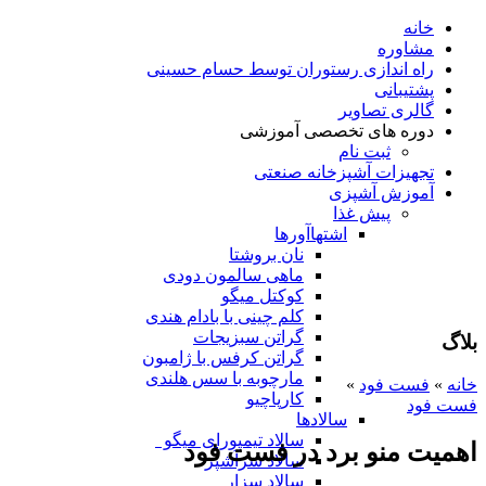
خانه
مشاوره
راه اندازی رستوران توسط حسام حسینی
پشتیبانی
گالری تصاویر
دوره های تخصصی آموزشی
ثبت نام
تجهیزات آشپزخانه صنعتی
آموزش آشپزی
پیش غذا
اشتهاآورها
نان بروشتا
ماهی سالمون دودی
کوکتل میگو
کلم چینی با بادام هندی
گراتن سبزیجات
بلاگ
گراتن کرفس با ژامبون
مارچوبه با سس هلندی
خانه
»
فست فود
»
کارپاچیو
فست فود
سالادها
سالاد تیمپورای میگو
اهمیت منو برد در فست فود
سالاد سرآشپز
سالاد سزار